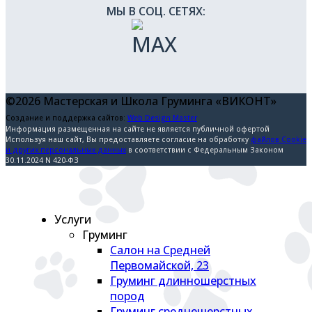
МЫ В СОЦ. СЕТЯХ:
©2026 Мастерская и Школа Груминга «ВИКОНТ»
Создание и поддержка сайтов:
Web Design Master
Информация размещенная на сайте не является публичной офертой
Используя наш сайт, Вы предоставляете согласие на обработку
файлов Cookie
и других персональных данных
в соответствии с Федеральным Законом
30.11.2024 N 420-ФЗ
Услуги
Груминг
Салон на Средней
Первомайской, 23
Груминг длинношерстных
пород
Груминг среднешерстных