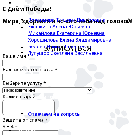
НАШИ МАСТЕРА
С Днём Победы!
Воронцова Татьяна Викторовна
Мира, здоровья и ясного неба над головой!
Ежовкина Алёна Юрьевна
Михайлова Екатерина Юрьевна
Хорошилова Елена Владимировна
ЗАПИСАТЬСЯ
Белова Ирина Валерьевна
Лупушор Светлана Васильевна
Ваше имя
*
Ваш номер телефона
*
ПРАВИЛА ПОСЕЩЕНИЯ
Выберите услугу
*
Комментарий
НОВОСТИ И СКИДКИ!
Отвечаем на вопросы
Защита от спама
*
8 + 4 =
ОТЗЫВЫ