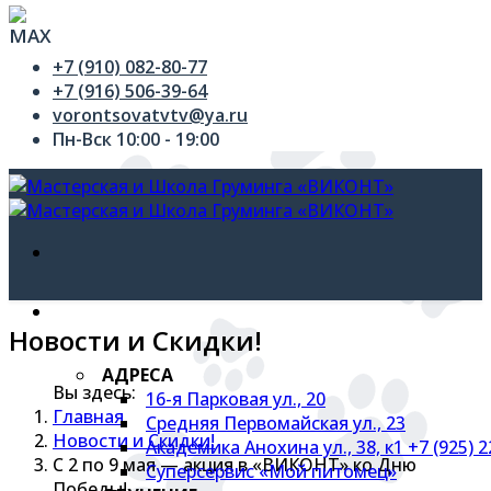
+7 (910) 082-80-77
+7 (916) 506-39-64
vorontsovatvtv@ya.ru
Пн-Вск 10:00 - 19:00
УСЛУГИ
Новости и Скидки!
АДРЕСА
Вы здесь:
16-я Парковая ул., 20
Главная
Средняя Первомайская ул., 23
Новости и Скидки!
Академика Анохина ул., 38, к1 +7 (925) 
С 2 по 9 мая — акция в «ВИКОНТ» ко Дню
Суперсервис «Мой питомец»
Победы!