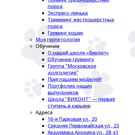
пород
Экспресс-линька
Тримминг жесткошерстных
пород
Груминг кошек
Моя герпетология
Обучение
О нашей школе «Виконт»
Обучение грумингу
Группа "Московское
долголетие"
Приглашаем моделей!
Портфолио наших
выпускников
Школа "ВИКОНТ" — первая
ступень в карьере
Адреса
16-я Парковая ул., 20
Средняя Первомайская ул., 23
Академика Анохина ул., 38, к1