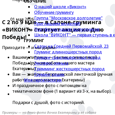
ОБУЧЕНИЕ
О нашей школе «Виконт»
Обучение грумингу
Группа "Московское долголетие"
01 мая 2026
С 2 по 9 мая — в Салоне-груминга
Приглашаем моделей!
«ВИКОНТ» стартует акция ко Дню
Портфолио наших выпускников
Школа "ВИКОНТ" — первая ступень в к
Победы!
ГРУМИНГ
Салон на Средней Первомайской, 23
Приходите — и мы дарим:
Груминг длинношерстных пород
Вашему питомцу — бантик с символикой
Груминг среднешерстных пород
Победы (ручная работа нашего мастера
Экспресс-линька
Екатерины)
Тримминг жесткошерстных пород
Вам — значок с Георгиевской ленточкой (ручная
Груминг кошек
работа нашего мастера Екатерины)
Моя герпетология
И праздничное фото с питомцем на
тематическом фоне (1 вариант из 3-х, на выбор).
ЦЕНЫ
Подарки с душой, фото с историей.
Примеры — на демо-фото дочка Екатерины и её собака