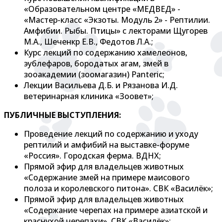
«Образовательном центре «МЕДВЕД» -
«Мастер-класс «Экзоты. Модуль 2» - Рептилии.
Амфибии. Рыбы. Птицы» с лекторами Щугорев
М.А., Шеченкр Е.В., Федотов Л.А.;
Курс лекций по содержанию хамелеонов,
эублефаров, бородатых агам, змей в
зооакадемии (зоомагазин) Panteric;
Лекции Васильева Д.Б. и Рязанова И.Д.
ветеринарная клиника «Зоовет»;
ПУБЛИЧНЫЕ ВЫСТУПЛЕНИЯ:
Проведение лекций по содержанию и уходу
рептилий и амфибий на выставке-форуме
«Россия». Городская ферма. ВДНХ;
Прямой эфир для владельцев животных
«Содержание змей на примере маисового
полоза и королевского питона». СВК «Василёк»;
Прямой эфир для владельцев животных
«Содержание черепах на примере азиатской и
краснухой черепахи». СВК «Василёк»;