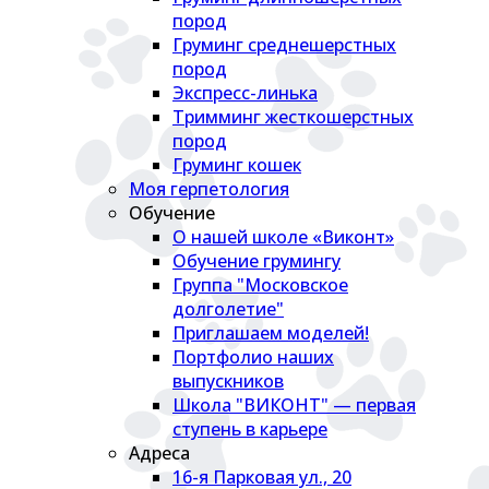
пород
Груминг среднешерстных
пород
Экспресс-линька
Тримминг жесткошерстных
пород
Груминг кошек
Моя герпетология
Обучение
О нашей школе «Виконт»
Обучение грумингу
Группа "Московское
долголетие"
Приглашаем моделей!
Портфолио наших
выпускников
Школа "ВИКОНТ" — первая
ступень в карьере
Адреса
16-я Парковая ул., 20