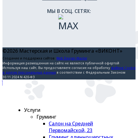
МЫ В СОЦ. СЕТЯХ:
©2026 Мастерская и Школа Груминга «ВИКОНТ»
Создание и поддержка сайтов:
Web Design Master
Информация размещенная на сайте не является публичной офертой
Используя наш сайт, Вы предоставляете согласие на обработку
файлов Cookie
и других персональных данных
в соответствии с Федеральным Законом
30.11.2024 N 420-ФЗ
Услуги
Груминг
Салон на Средней
Первомайской, 23
Груминг длинношерстных