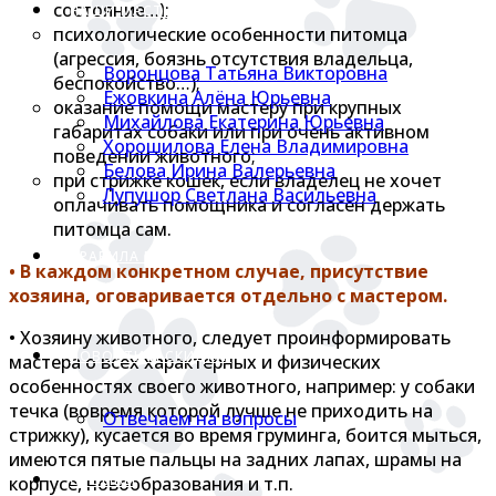
состояние…);
НАШИ МАСТЕРА
психологические особенности питомца
(агрессия, боязнь отсутствия владельца,
Воронцова Татьяна Викторовна
беспокойство…);
Ежовкина Алёна Юрьевна
оказание помощи мастеру при крупных
Михайлова Екатерина Юрьевна
габаритах собаки или при очень активном
Хорошилова Елена Владимировна
поведении животного;
Белова Ирина Валерьевна
при стрижке кошек, если владелец не хочет
Лупушор Светлана Васильевна
оплачивать помощника и согласен держать
питомца сам.
ПРАВИЛА ПОСЕЩЕНИЯ
• В каждом конкретном случае, присутствие
хозяина, оговаривается отдельно с мастером.
• Хозяину животного, следует проинформировать
НОВОСТИ И СКИДКИ!
мастера о всех характерных и физических
особенностях своего животного, например: у собаки
течка (вовремя которой лучше не приходить на
Отвечаем на вопросы
стрижку), кусается во время груминга, боится мыться,
имеются пятые пальцы на задних лапах, шрамы на
ОТЗЫВЫ
корпусе, новообразования и т.п.