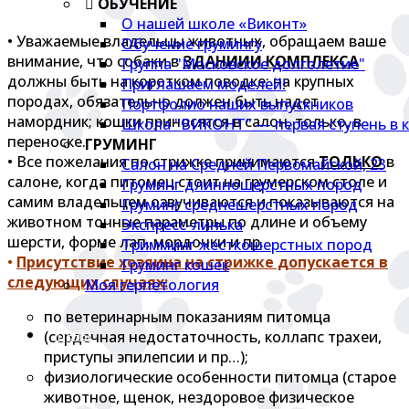
ОБУЧЕНИЕ
О нашей школе «Виконт»
• Уважаемые владельцы животных, обращаем ваше
Обучение грумингу
внимание, что собаки в
ЗДАНИИИ КОМПЛЕКСА
Группа "Московское долголетие"
должны быть на коротком поводке; на крупных
Приглашаем моделей!
породах, обязательно должен быть надет
Портфолио наших выпускников
намордник; кошки приносятся в салон, только, в
Школа "ВИКОНТ" — первая ступень в к
переноске.
ГРУМИНГ
• Все пожелания по стрижке принимаются
ТОЛЬКО
в
Салон на Средней Первомайской, 23
салоне, когда питомец стоит на грумерском столе и
Груминг длинношерстных пород
самим владельцем озвучиваются и показываются на
Груминг среднешерстных пород
животном точные параметры по длине и объему
Экспресс-линька
шерсти, форме лап, мордочки и пр.
Тримминг жесткошерстных пород
•
Присутствие хозяина на стрижке допускается в
Груминг кошек
следующих случаях:
Моя герпетология
по ветеринарным показаниям питомца
(сердечная недостаточность, коллапс трахеи,
ЦЕНЫ
приступы эпилепсии и пр…);
физиологические особенности питомца (старое
животное, щенок, нездоровое физическое