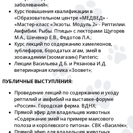
заболеваний»;
Курс повышения квалификации в
«Образовательном центре «МЕДВЕД» -
«Мастер-класс «Экзоты. Модуль 2» - Рептилии.
Амфибии. Рыбы. Птицы» с лекторами Щугорев
М.А., Шеченкр Е.В., Федотов Л.А.;
Курс лекций по содержанию хамелеонов,
эублефаров, бородатых агам, змей в
зооакадемии (зоомагазин) Panteric;
Лекции Васильева Д.Б. и Рязанова И.Д.
ветеринарная клиника «Зоовет»;
ПУБЛИЧНЫЕ ВЫСТУПЛЕНИЯ:
Проведение лекций по содержанию и уходу
рептилий и амфибий на выставке-форуме
«Россия». Городская ферма. ВДНХ;
Прямой эфир для владельцев животных
«Содержание змей на примере маисового
полоза и королевского питона». СВК «Василёк»;
Прямой эфир для владельцев животных