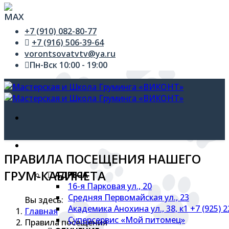
+7 (910) 082-80-77
+7 (916) 506-39-64
vorontsovatvtv@ya.ru
Пн-Вск 10:00 - 19:00
УСЛУГИ
ПРАВИЛА ПОСЕЩЕНИЯ НАШЕГО
ГРУМ-КАБИНЕТА
АДРЕСА
16-я Парковая ул., 20
Средняя Первомайская ул., 23
Вы здесь:
Академика Анохина ул., 38, к1 +7 (925) 
Главная
Суперсервис «Мой питомец»
Правила посещения