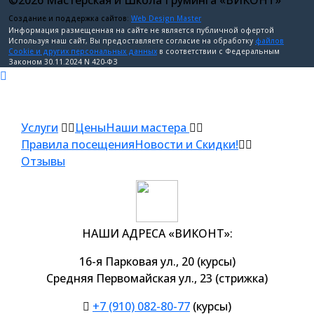
©2026 Мастерская и Школа Груминга «ВИКОНТ»
Создание и поддержка сайтов:
Web Design Master
Информация размещенная на сайте не является публичной офертой
Используя наш сайт, Вы предоставляете согласие на обработку
файлов
Cookie и других персональных данных
в соответствии с Федеральным
Законом 30.11.2024 N 420-ФЗ
Услуги
Цены
Наши мастера
Правила посещения
Новости и Скидки!
Отзывы
НАШИ АДРЕСА «ВИКОНТ»:
16-я Парковая ул., 20 (курсы)
Средняя Первомайская ул., 23 (стрижка)
+7 (910) 082-80-77
(курсы)