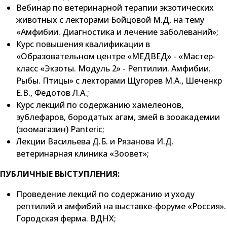
Вебинар по ветеринарной терапии экзотических
животных с лекторами Бойцовой М.Д, на тему
«Амфибии. Диагностика и лечение заболеваний»;
Курс повышения квалификации в
«Образовательном центре «МЕДВЕД» - «Мастер-
класс «Экзоты. Модуль 2» - Рептилии. Амфибии.
Рыбы. Птицы» с лекторами Щугорев М.А., Шеченкр
Е.В., Федотов Л.А.;
Курс лекций по содержанию хамелеонов,
эублефаров, бородатых агам, змей в зооакадемии
(зоомагазин) Panteric;
Лекции Васильева Д.Б. и Рязанова И.Д.
ветеринарная клиника «Зоовет»;
ПУБЛИЧНЫЕ ВЫСТУПЛЕНИЯ:
Проведение лекций по содержанию и уходу
рептилий и амфибий на выставке-форуме «Россия».
Городская ферма. ВДНХ;