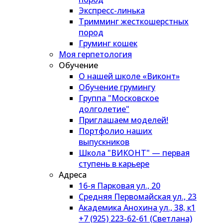
Экспресс-линька
Тримминг жесткошерстных
пород
Груминг кошек
Моя герпетология
Обучение
О нашей школе «Виконт»
Обучение грумингу
Группа "Московское
долголетие"
Приглашаем моделей!
Портфолио наших
выпускников
Школа "ВИКОНТ" — первая
ступень в карьере
Адреса
16-я Парковая ул., 20
Средняя Первомайская ул., 23
Академика Анохина ул., 38, к1
+7 (925) 223-62-61 (Светлана)