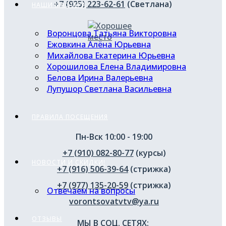
+7 (925) 223-62-61
(Светлана)
НАШИ МАСТЕРА
Воронцова Татьяна Викторовна
Ежовкина Алёна Юрьевна
Михайлова Екатерина Юрьевна
Хорошилова Елена Владимировна
Белова Ирина Валерьевна
Лупушор Светлана Васильевна
ПРАВИЛА ПОСЕЩЕНИЯ
Пн-Вск 10:00 - 19:00
+7 (910) 082-80-77
(курсы)
НОВОСТИ И СКИДКИ!
+7 (916) 506-39-64
(стрижка)
+7 (977) 135-20-59
(стрижка)
Отвечаем на вопросы
vorontsovatvtv@ya.ru
ОТЗЫВЫ
МЫ В СОЦ. СЕТЯХ: