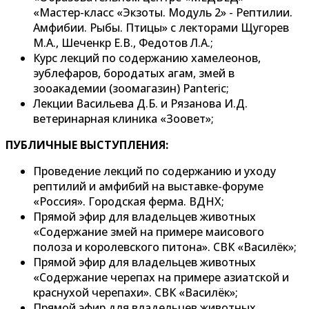
«Мастер-класс «Экзоты. Модуль 2» - Рептилии.
Амфибии. Рыбы. Птицы» с лекторами Щугорев
М.А., Шеченкр Е.В., Федотов Л.А.;
Курс лекций по содержанию хамелеонов,
эублефаров, бородатых агам, змей в
зооакадемии (зоомагазин) Panteric;
Лекции Васильева Д.Б. и Рязанова И.Д.
ветеринарная клиника «Зоовет»;
ПУБЛИЧНЫЕ ВЫСТУПЛЕНИЯ:
Проведение лекций по содержанию и уходу
рептилий и амфибий на выставке-форуме
«Россия». Городская ферма. ВДНХ;
Прямой эфир для владельцев животных
«Содержание змей на примере маисового
полоза и королевского питона». СВК «Василёк»;
Прямой эфир для владельцев животных
«Содержание черепах на примере азиатской и
краснухой черепахи». СВК «Василёк»;
Прямой эфир для владельцев животных