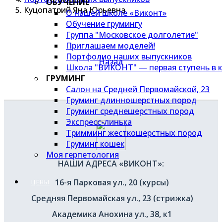
ОБУЧЕНИЕ
Куцопатрий Яна Юрьевна
О нашей школе «Виконт»
Обучение грумингу
Группа "Московское долголетие"
Приглашаем моделей!
Портфолио наших выпускников
Назад
Школа "ВИКОНТ" — первая ступень в к
ГРУМИНГ
Салон на Средней Первомайской, 23
Груминг длинношерстных пород
Груминг среднешерстных пород
Экспресс-линька
Тримминг жесткошерстных пород
Груминг кошек
Моя герпетология
НАШИ АДРЕСА «ВИКОНТ»:
16-я Парковая ул., 20 (курсы)
ЦЕНЫ
Средняя Первомайская ул., 23 (стрижка)
Академика Анохина ул., 38, к1